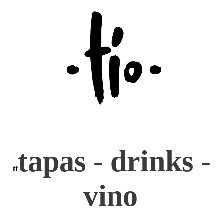
tapas - drinks -
tt
vino